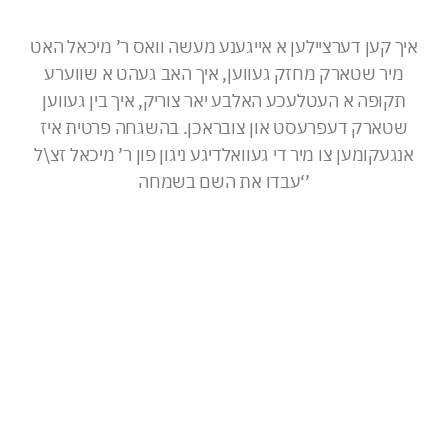
איך קען דערציילען א אייגענע מעשה וואס ר’ מיכאל האט
מיר שטארק מחזק געווען, איך האב געהט א שווערע
תקופה א העטלעכע האלבע יאר צוריק, איך בין געווען
שטארק דעפרעסט און צובראכן. בהשגחה פרטית איז
אנגעקומען צו מיר די געוואלדיגע ניגון פון ר’ מיכאל זצ\ל
‘עבדו את השם בשמחה’