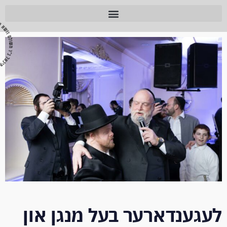
לעגענדארער בעל מנגן און