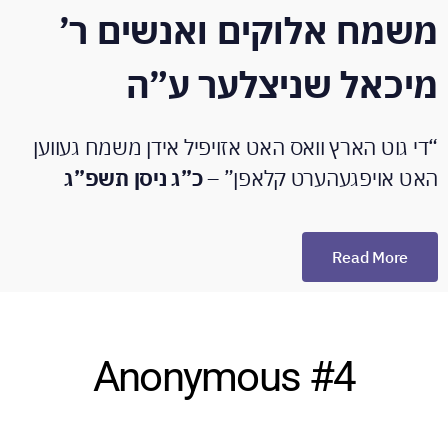
משמח אלוקים ואנשים ר’
מיכאל שניצלער ע”ה
“די גוט הארץ וואס האט אזויפיל אידן משמח געווען
האט אויפגעהערט קלאפן” –
כ”ג ניסן תשפ”ג
Read More
Anonymous #4